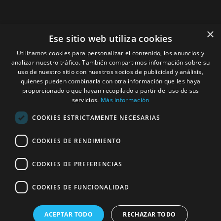
Desatec Desatascos
×
Ese sitio web utiliza cookies
Correo electrónico
:
info@bcndesatascos.es
Utilizamos cookies para personalizar el contenido, los anuncios y
analizar nuestro tráfico. También compartimos información sobre su
Dirección
:
uso de nuestro sitio con nuestros socios de publicidad y análisis,
quienes pueden combinarla con otra información que les haya
C. de Guipúscoa, 144, 5º 2ª Sant Martí, Barcelona 08020
proporcionado o que hayan recopilado a partir del uso de sus
servicios.
Más información
Horas
: lunes, martes, miércoles, jueves, viernes, sábado,
domingo
COOKIES ESTRICTAMENTE NECESARIAS
00:00 – 24:00
COOKIES DE RENDIMIENTO
Servicio al cliente
:
+34 933 132 878
COOKIES DE PREFERENCIAS
Servicio al cliente
:
+34 608 229 902
© 2026 Servicios del Hogar DESATEC, S.L –
Empresa de
COOKIES DE FUNCIONALIDAD
desatascos en Barcelona
–
Aviso Legal
–
Política de
privacidad
–
Política de Cookies
ACEPTAR TODO
RECHAZAR TODO