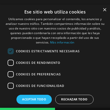
Desatec Desatascos
×
Ese sitio web utiliza cookies
Correo electrónico
:
info@bcndesatascos.es
Utilizamos cookies para personalizar el contenido, los anuncios y
analizar nuestro tráfico. También compartimos información sobre su
Dirección
:
uso de nuestro sitio con nuestros socios de publicidad y análisis,
quienes pueden combinarla con otra información que les haya
C. de Guipúscoa, 144, 5º 2ª Sant Martí, Barcelona 08020
proporcionado o que hayan recopilado a partir del uso de sus
servicios.
Más información
Horas
: lunes, martes, miércoles, jueves, viernes, sábado,
domingo
COOKIES ESTRICTAMENTE NECESARIAS
00:00 – 24:00
COOKIES DE RENDIMIENTO
Servicio al cliente
:
+34 933 132 878
COOKIES DE PREFERENCIAS
Servicio al cliente
:
+34 608 229 902
© 2026 Servicios del Hogar DESATEC, S.L –
Empresa de
COOKIES DE FUNCIONALIDAD
desatascos en Barcelona
–
Aviso Legal
–
Política de
privacidad
–
Política de Cookies
ACEPTAR TODO
RECHAZAR TODO