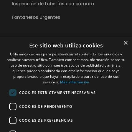
Inspección de tuberías con cámara
Fontaneros Urgentes
Desatec Desatascos
×
Ese sitio web utiliza cookies
Correo electrónico
:
info@bcndesatascos.es
Utilizamos cookies para personalizar el contenido, los anuncios y
analizar nuestro tráfico. También compartimos información sobre su
Dirección
:
uso de nuestro sitio con nuestros socios de publicidad y análisis,
quienes pueden combinarla con otra información que les haya
C. de Guipúscoa, 144, 5º 2ª Sant Martí, Barcelona 08020
proporcionado o que hayan recopilado a partir del uso de sus
servicios.
Más información
Horas
: lunes, martes, miércoles, jueves, viernes, sábado,
domingo
COOKIES ESTRICTAMENTE NECESARIAS
00:00 – 24:00
COOKIES DE RENDIMIENTO
Servicio al cliente
:
+34 933 132 878
COOKIES DE PREFERENCIAS
Servicio al cliente
:
+34 608 229 902